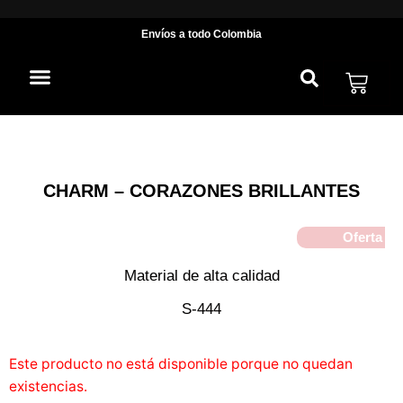
Envíos
a todo Colombia
OFERTAS POR TIEMPO LIMITADO
CADENA DE SEGURIDAD
CHARM – CORAZONES BRILLANTES
Oferta
Material de alta calidad
S-444
Este producto no está disponible porque no quedan
existencias.