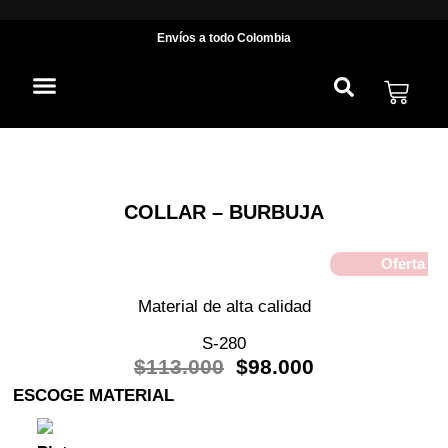
Envíos
a todo Colombia
OFERTAS POR TIEMPO LIMITADO
CADENA DE SEGURIDAD
¡Oferta!
COLLAR – BURBUJA
Oferta
Material de alta calidad
S-280
$
113.000
$
98.000
ESCOGE MATERIAL